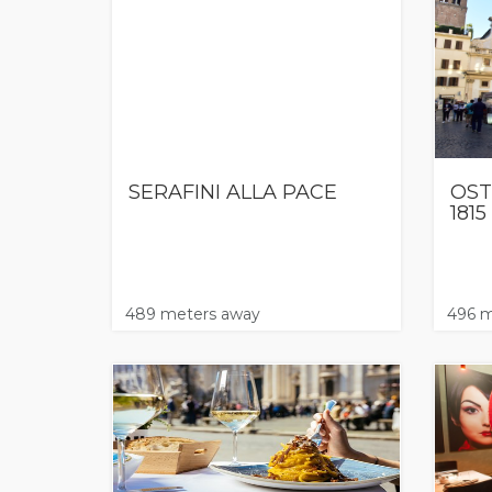
SERAFINI ALLA PACE
OST
1815
489 meters away
496 m