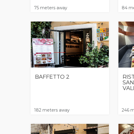
75 meters away
84 me
BAFFETTO 2
RIS
SAN
VAL
182 meters away
246 m