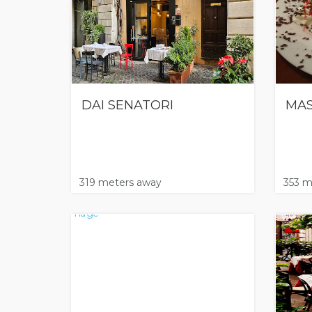
DAI SENATORI
MAS
319 meters away
353 m