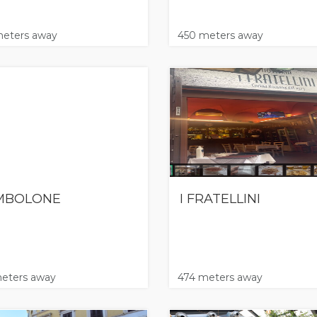
eters away
450 meters away
MBOLONE
I FRATELLINI
eters away
474 meters away