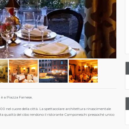
 è a Piazza Farnese,
500 nel cuore della città. La spettacolare architettura rinascimentale
ta qualità del cibo rendono il ristorante Camponeschi pressoché unico