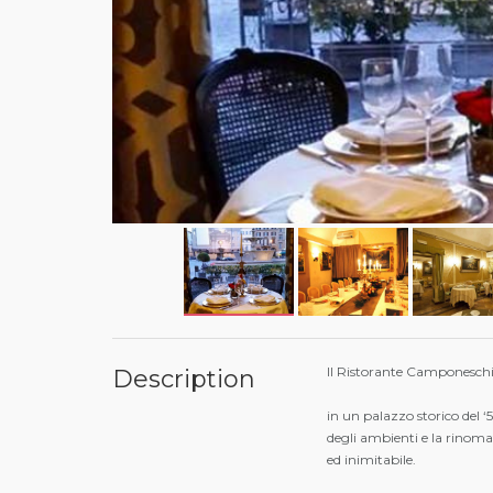
Il Ristorante Camponeschi
Description
in un palazzo storico del ‘
degli ambienti e la rinoma
ed inimitabile.