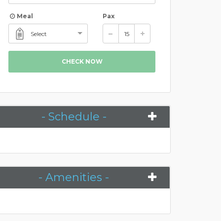
Meal
Pax
Select
CHECK NOW
- Schedule -
- Amenities -