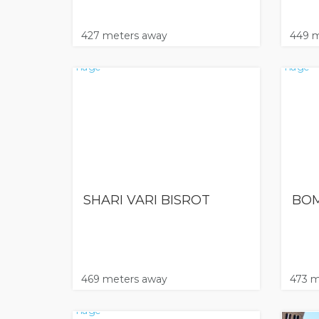
427 meters away
449 m
SHARI VARI BISROT
BO
469 meters away
473 m