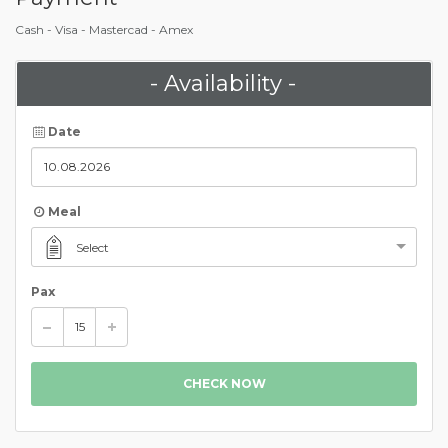
Cash - Visa - Mastercad - Amex
- Availability -
Date
Meal
Select
Pax
CHECK NOW