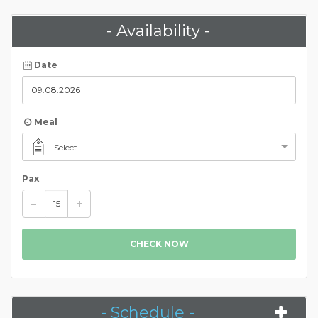
- Availability -
Date
Meal
Select
Pax
CHECK NOW
- Schedule -