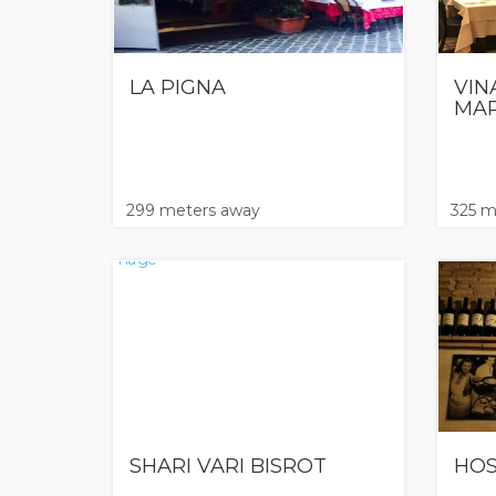
LA PIGNA
VIN
MA
299 meters away
325 m
SHARI VARI BISROT
HOS