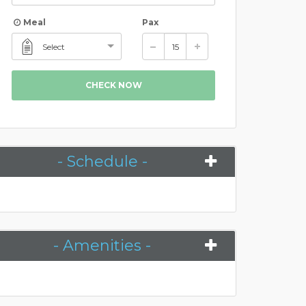
Meal
Pax
Select
CHECK NOW
- Schedule -
- Amenities -