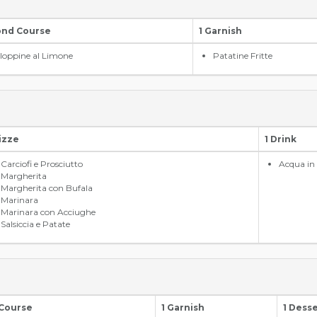
ond Course
1 Garnish
loppine al Limone
Patatine Fritte
Pizze
1 Drink
Carciofi e Prosciutto
Acqua in 
Margherita
Margherita con Bufala
Marinara
Marinara con Acciughe
Salsiccia e Patate
 Course
1 Garnish
1 Dess