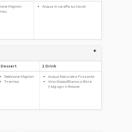
zione Mignon
Acqua in caraffa sui tavoli
misù
1 Dessert
2 Drink
Selezione Mignon
Acqua Naturale e Frizzante
Tiramisù
Vino Rosso/Bianco o Birra
(1 btg ogni 4 Persone)