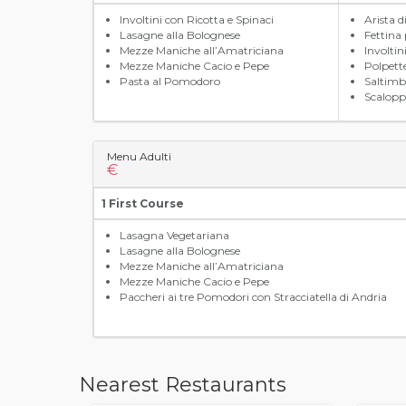
Involtini con Ricotta e Spinaci
Arista d
Lasagne alla Bolognese
Fettina
Mezze Maniche all’Amatriciana
Involtini
Mezze Maniche Cacio e Pepe
Polpett
Pasta al Pomodoro
Saltimb
Scalopp
Menu Adulti
€
1 First Course
Lasagna Vegetariana
Lasagne alla Bolognese
Mezze Maniche all’Amatriciana
Mezze Maniche Cacio e Pepe
Paccheri ai tre Pomodori con Stracciatella di Andria
Nearest Restaurants