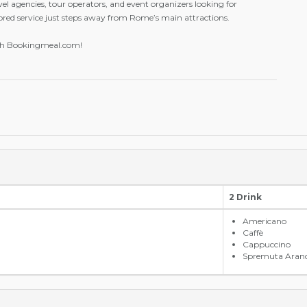
vel agencies, tour operators, and event organizers looking for
ailored service just steps away from Rome’s main attractions.
th Bookingmeal.com!
2 Drink
Americano
Caffè
Cappuccino
Spremuta Aranc