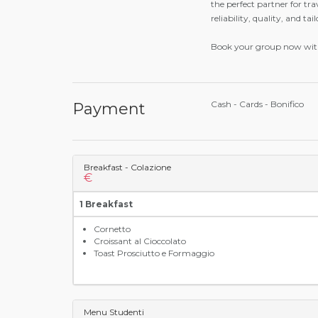
the perfect partner for tra
reliability, quality, and t
Book your group now wi
Cash - Cards - Bonifico
Payment
Breakfast - Colazione
€
1 Breakfast
Cornetto
Croissant al Cioccolato
Toast Prosciutto e Formaggio
Menu Studenti