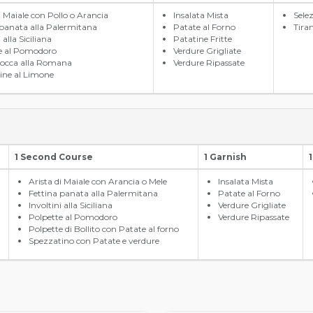
i Maiale con Pollo o Arancia
Insalata Mista
Sele
 panata alla Palermitana
Patate al Forno
Tira
 alla Siciliana
Patatine Fritte
e al Pomodoro
Verdure Grigliate
occa alla Romana
Verdure Ripassate
ine al Limone
1 Second Course
1 Garnish
Arista di Maiale con Arancia o Mele
Insalata Mista
Fettina panata alla Palermitana
Patate al Forno
Involtini alla Siciliana
Verdure Grigliate
Polpette al Pomodoro
Verdure Ripassate
Polpette di Bollito con Patate al forno
Spezzatino con Patate e verdure