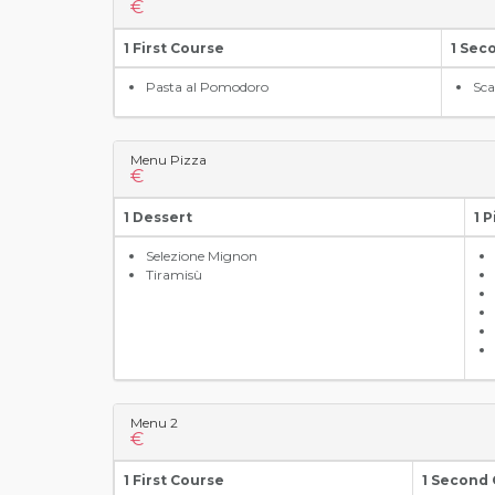
€
1 First Course
1 Sec
Pasta al Pomodoro
Sca
Menu Pizza
€
1 Dessert
1 
Selezione Mignon
Tiramisù
Menu 2
€
1 First Course
1 Second