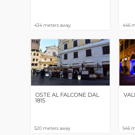
434 meters away
446 m
OSTE AL FALCONE DAL
VAL
1815
520 meters away
546 m