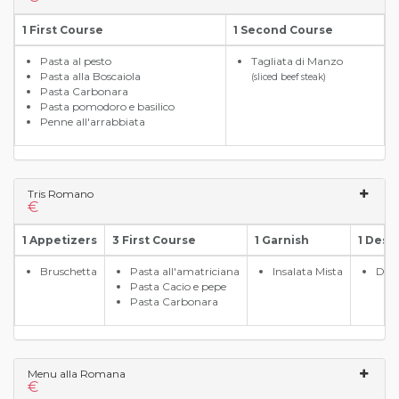
1 First Course
1 Second Course
Pasta al pesto
Tagliata di Manzo
Pasta alla Boscaiola
(sliced beef steak)
Pasta Carbonara
Pasta pomodoro e basilico
Penne all'arrabbiata
Tris Romano
€
1 Appetizers
3 First Course
1 Garnish
1 Dess
Bruschetta
Pasta all'amatriciana
Insalata Mista
Dess
Pasta Cacio e pepe
Pasta Carbonara
Menu alla Romana
€