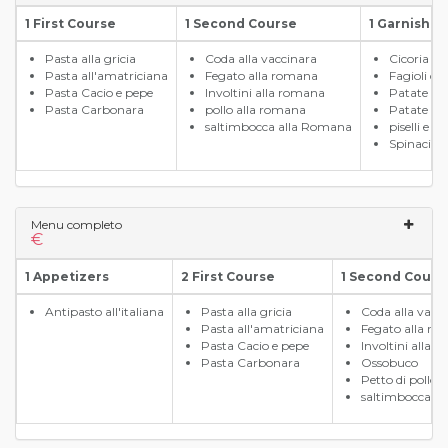
1 First Course
1 Second Course
1 Garnish
Pasta alla gricia
Coda alla vaccinara
Cicoria ri
Pasta all'amatriciana
Fegato alla romana
Fagioli con
Pasta Cacio e pepe
Involtini alla romana
Patate al 
Pasta Carbonara
pollo alla romana
Patate al
saltimbocca alla Romana
piselli e 
Spinaci a
Menu completo
€
1 Appetizers
2 First Course
1 Second Cours
Antipasto all'italiana
Pasta alla gricia
Coda alla vacc
Pasta all'amatriciana
Fegato alla r
Pasta Cacio e pepe
Involtini alla 
Pasta Carbonara
Ossobuco
Petto di pollo 
saltimbocca a