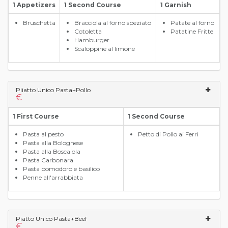
1 Appetizers
1 Second Course
1 Garnish
Bruschetta
Bracciola al forno speziato
Patate al forno
Cotoletta
Patatine Fritte
Hamburger
Scaloppine al limone
Piiatto Unico Pasta+Pollo
€
1 First Course
1 Second Course
Pasta al pesto
Petto di Pollo ai Ferri
Pasta alla Bolognese
Pasta alla Boscaiola
Pasta Carbonara
Pasta pomodoro e basilico
Penne all'arrabbiata
Piatto Unico Pasta+Beef
€