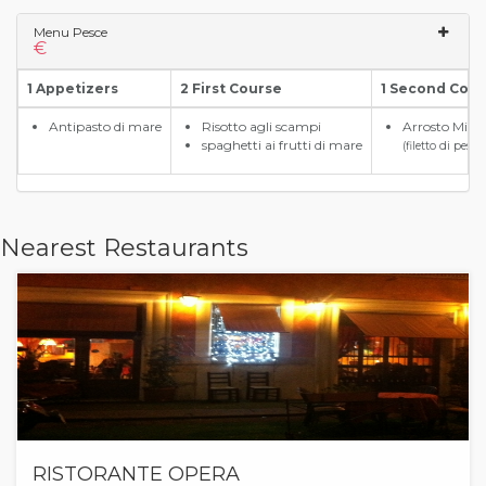
Menu Pesce
€
1 Appetizers
2 First Course
1 Second Cou
Antipasto di mare
Risotto agli scampi
Arrosto Misto
spaghetti ai frutti di mare
(filetto di pesc
Nearest Restaurants
RISTORANTE OPERA