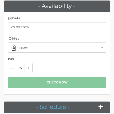
- Availability -
Date
Meal
Select
Pax
CHECK NOW
- Schedule -