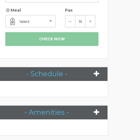
Meal
Pax
Select
CHECK NOW
- Schedule -
- Amenities -