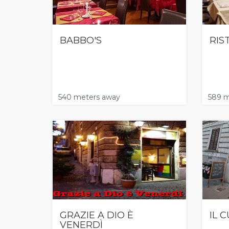
BABBO'S
RIS
540 meters away
589 m
GRAZIE A DIO È
IL 
VENERDÌ