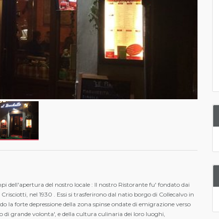
i dell'apertura del nostro locale : Il nostro Ristorante fu' fondato dai
Crisciotti, nel 1930 . Essi si trasferirono dal natio borgo di Collecalvo in
ndo la forte depressione della zona spinse ondate di emigrazione verso
i grande volonta', e della cultura culinaria dei loro luoghi,