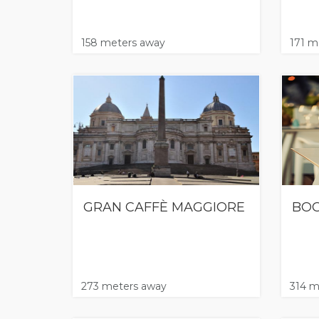
158 meters away
171 m
GRAN CAFFÈ MAGGIORE
BOO
273 meters away
314 m