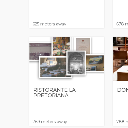
625 meters away
678 m
RISTORANTE LA
DON
PRETORIANA
769 meters away
788 m