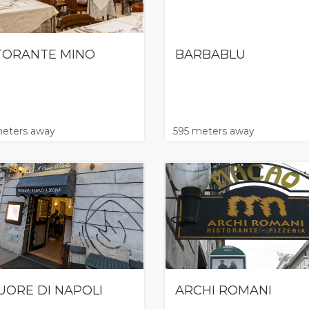
TORANTE MINO
BARBABLU
eters away
595 meters away
CUORE DI NAPOLI
ARCHI ROMANI