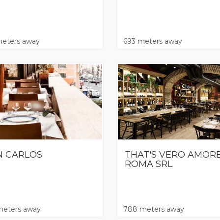
eters away
693 meters away
 CARLOS
THAT'S VERO AMOR
ROMA SRL
eters away
788 meters away