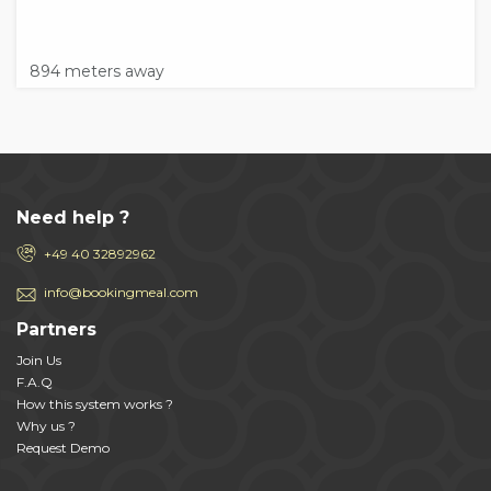
894 meters away
Need help ?
+49 40 32892962
info@bookingmeal.com
Partners
Join Us
F.A.Q
How this system works ?
Why us ?
Request Demo