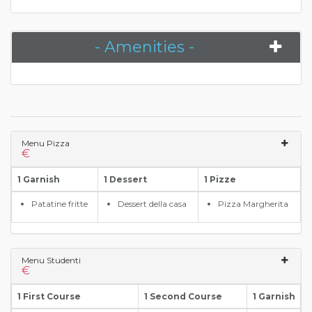
- Amenities -
Menu Pizza
€
1 Garnish
1 Dessert
1 Pizze
Patatine fritte
Dessert della casa
Pizza Margherita
Menu Studenti
€
1 First Course
1 Second Course
1 Garnish