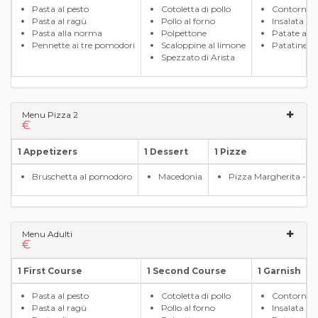
Pasta al pesto
Cotoletta di pollo
Contorno d
Pasta al ragù
Pollo al forno
Insalata
Pasta alla norma
Polpettone
Patate al f
Pennette ai tre pomodori
Scaloppine al limone
Patatine fri
Spezzato di Arista
Menu Pizza 2
€
1 Appetizers
1 Dessert
1 Pizze
Bruschetta al pomodoro
Macedonia
Pizza Margherita - Nap
Menu Adulti
€
1 First Course
1 Second Course
1 Garnish
Pasta al pesto
Cotoletta di pollo
Contorno d
Pasta al ragù
Pollo al forno
Insalata