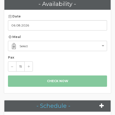
- Availability -
Date
Meal
Select
Pax
CHECK NOW
- Schedule -