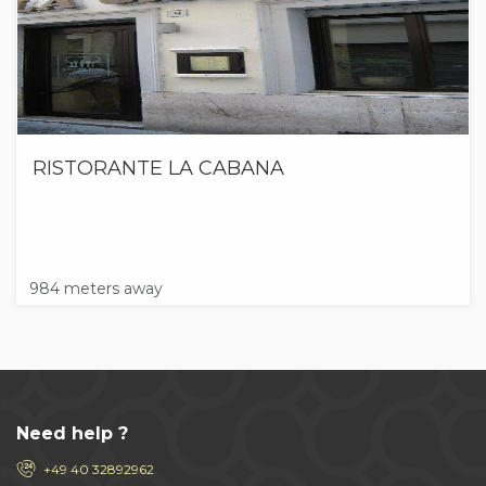
RISTORANTE LA CABANA
984 meters away
Need help ?
+49 40 32892962