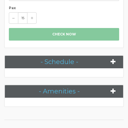
Pax
CHECK NOW
- Schedule -
- Amenities -