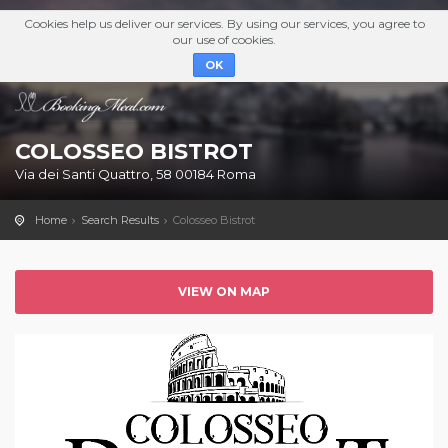
Cookies help us deliver our services. By using our services, you agree to
our use of cookies.
OK
COLOSSEO BISTROT
Via dei Santi Quattro, 58 00184 Roma
Home
Search Results
Colosseo Bistrot
VIEW ON MAP