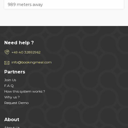
989 meters away
Need help ?
+49 40 32892962
info@bookingmeal.com
Partners
Join Us
F.A.Q
How this system works ?
Why us ?
Request Demo
About
About Us